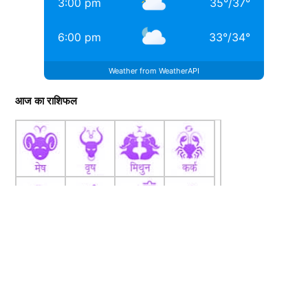
3:00 pm
35
°
/
37
°
6:00 pm
33
°
/
34
°
Weather from WeatherAPI
आज का राशिफल