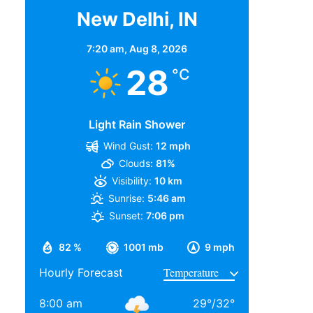
New Delhi, IN
7:20 am,
Aug 8, 2026
28
°C
Light Rain Shower
Wind Gust:
12 mph
Clouds:
81%
Visibility:
10 km
Sunrise:
5:46 am
Sunset:
7:06 pm
82 %
1001 mb
9 mph
Hourly Forecast
8:00 am
29
°
/
32
°