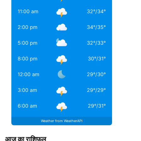
11:00 am
32
°
/
34
°
2:00 pm
34
°
/
35
°
5:00 pm
32
°
/
33
°
8:00 pm
30
°
/
31
°
12:00 am
29
°
/
30
°
3:00 am
29
°
/
29
°
6:00 am
29
°
/
31
°
Weather from WeatherAPI
आज का राशिफल