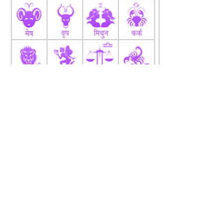
fb
Tw
tw
About