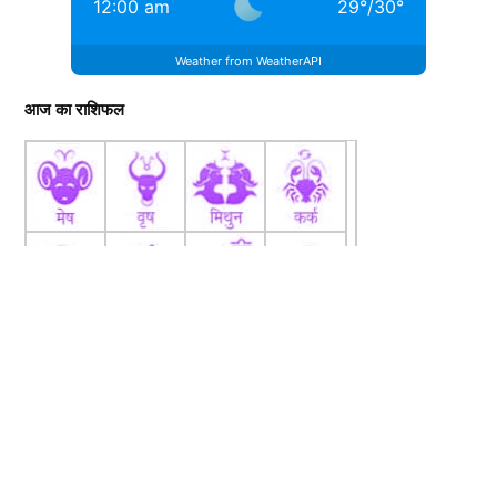
12:00 am
29
°
/
30
°
Weather from WeatherAPI
आज का राशिफल