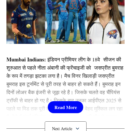
Mumbai Indians:
इंडियन प्रीमियर लीग के 18वे सीजन की
शुरुआत से पहले नीता अंबानी की फ्रेंचाइजी को जसप्रीत बुमराह
के रूप में तगड़ा झटका लगा है। मैच विनर खिलाड़ी जसप्रीत
बुमराह इस टूर्नामेंट से पूरी तरह से बाहर हो सकते हैं। बुमराह इन
दिनों लोअर बैक इंजरी से जूझ रहे है। जिसके चलते वह चैंपियंस
ट्रॉफी से बाहर हो गए है। जिसके बाद उनका आईपीएल 2025 से
पहले या मिड तक पूरी तरह से फिट हो पाना बेहद मुश्किल लग रहा
है, ऐसे में मुंबई इंडियंस (Mumbai Indians) की टीम ने उनका
रिप्लेसमेंट ढूंढ निकला है। तो आइए जानते है कौन है वो खिलाड़ी