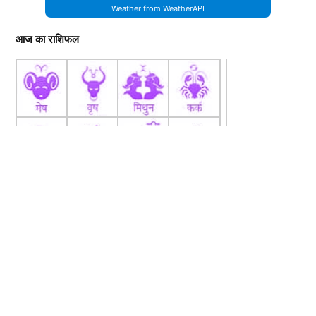
Weather from WeatherAPI
आज का राशिफल
fb
Tw
tw