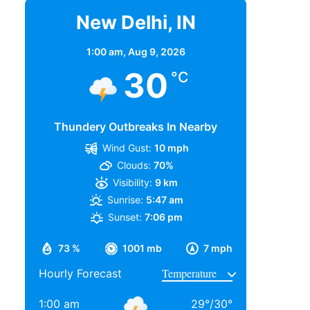
New Delhi, IN
1:00 am,
Aug 9, 2026
30
°C
Thundery Outbreaks In Nearby
Wind Gust:
10 mph
Clouds:
70%
Visibility:
9 km
Sunrise:
5:47 am
Sunset:
7:06 pm
73 %
1001 mb
7 mph
Hourly Forecast
1:00 am
29
°
/
30
°