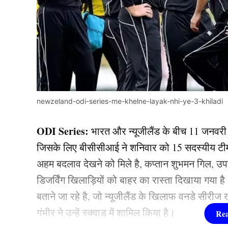
newzeland-odi-series-me-khelne-layak-nhi-ye-3-khiladi
ODI Series:
भारत और न्यूजीलैंड के बीच 11 जनवरी 
जिसके लिए बीसीसीआई ने शनिवार को 15 सदस्यीय टीम इ
अहम बदलाव देखने को मिले है, कप्तान शुभमन गिल, उपकप
डिजर्विंग खिलाड़ियों को बाहर का रास्ता दिखाया गया है
बताने जा रहे है, जो न्यूजीलैंड के खिलाफ वनडे सीरीज
गंभीर ने उन्हें स्क्वाड में शामिल किया है।