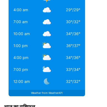
4:00 am
29
°
/
29
°
7:00 am
30
°
/
32
°
10:00 am
34
°
/
36
°
1:00 pm
36
°
/
37
°
4:00 pm
34
°
/
36
°
7:00 pm
33
°
/
34
°
12:00 am
32
°
/
32
°
Weather from WeatherAPI
आज का राशिफल