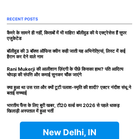
Next Article
साथ अनिल थडानी, करण जौहर और अभिषेक कपूर भी पढ़ाई कर
दोनों, की शादी रद्द होने की कई वजह सामने आई. कई रिपोर्ट्स में
चुके हैं.
RECENT POSTS
दावा किया गया कि पलाश ने स्मृति (Smriti Mandhana) को
धोखा दिया है. लेकिन क्रिकेटर ने कभी अधिकारिक तौर पर नहीं
Daughters of Bollywood Actresses: मां से भी ज्यादा
कैमरे के सामने ही नहीं, किताबों में भी माहिर! बॉलीवुड की ये एक्ट्रेसेस हैं सुपर
एजुकेटेड
बताया कि उनके मंगेतर ने धोखा दिया है. अब टीवी एक्टर नंदीश
खूबसूरत? इन 3 बॉलीवुड एक्ट्रेसेस की बेटियों ने लूटी महफिल
संधू ने बताया है कि उस रात क्या हुआ?
बॉलीवुड की 3 बॉक्स ऑफिस क्वीन कही जाती यह अभिनेत्रियां, लिस्ट में कई
बॉलीवुड की 3 सबसे बड़ी हीरोइन्स जिनकी नानी-परनानी कोठे पर
हैरान कर देने वाले नाम
नाचती थीं, नाम जानकर होगी हैरानी
Smriti Mandhana और पलाश की क्यों
Rani Mukerji की आलीशान ज़िंदगी के पीछे किसका हाथ? पति आदित्य
चोपड़ा की संपत्ति और कमाई सुनकर चौंक जाएंगे
टूटी शादी?
TAGGED:
#bollywood
Aditya chopra
Rani Mukerji
क्या हुआ था उस रात और क्यों टूटी पलाश-स्मृति की शादी? एक्टर नंदीश संधू ने
Rani Mukerji Husband
बताई सच्चाई
दरअसल, टीवी एक्टर नंदीश संधू स्मृति और पलाश की शादी में
पहुंचे थे. उस वक्त वह वेन्यू पर ही था. अब नंदीश संधू ने बताया
भारतीय फैंस के लिए बुरी खबर, टी20 वर्ल्ड कप 2026 से पहले धाकड़
खिलाड़ी अस्पताल में हुआ भर्ती
कि उस रात दोनों परिवारों के बीच क्या हुआ था. मिस मालिनी को
दिए गए इंटरव्यू में नंदीश ने पलाश पर लगे धोखे के आरोपों पर
उन्होंने कहा कि कुछ भी कहने से पहले पलाश को उनका पक्ष रखने
New Delhi, IN
का मौका देना चाहिए.