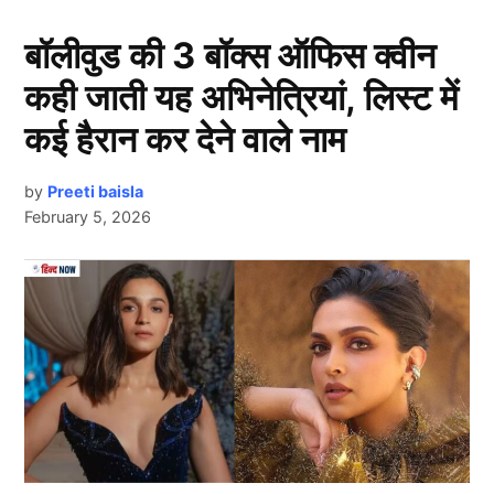
बॉलीवुड की 3 बॉक्स ऑफिस क्वीन
कही जाती यह अभिनेत्रियां, लिस्ट में
कई हैरान कर देने वाले नाम
by
Preeti baisla
February 5, 2026
दरअसल, आईपीएल 2026 (IPL 2026) से पहले निकोलस पूरन
Next Article
(Nicholas Pooran) को IPL की मुंबई इंडियंस टीम का नहीं,
बल्कि एमआई न्यूयॉर्क का कप्तान नियुक्त किया गया है। एमआई
न्यूयॉर्क, मुंबई इंडियंस की ही एक इंटरनेशनल फ्रेंचाइज़ी है।
एमआई न्यूयॉर्क अमेरिका में होने वाली मेजर लीग क्रिकेट (MLC)