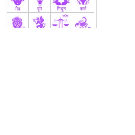
fb
Tw
tw
About
Code Of Ethics