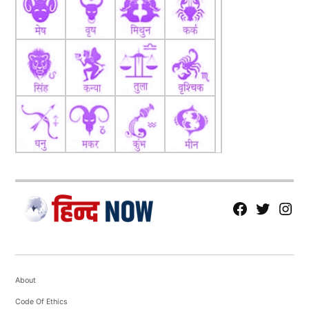
fb
Tw
tw
About
Code Of Ethics