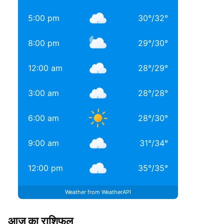
5:00 pm
30
°
/
32
°
8:00 pm
29
°
/
30
°
12:00 am
28
°
/
29
°
3:00 am
28
°
/
28
°
6:00 am
28
°
/
30
°
9:00 am
31
°
/
34
°
12:00 pm
35
°
/
35
°
Weather from WeatherAPI
आज का राशिफल