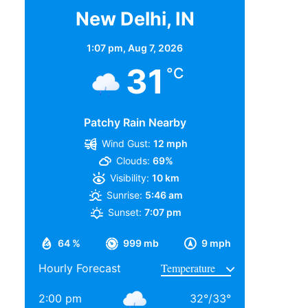
New Delhi, IN
1:07 pm,
Aug 7, 2026
31
°C
Patchy Rain Nearby
Wind Gust:
12 mph
Clouds:
69%
Visibility:
10 km
Sunrise:
5:46 am
Sunset:
7:07 pm
64 %
999 mb
9 mph
Hourly Forecast
2:00 pm
32
°
/
33
°