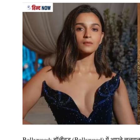
दरअसल, हम जिन दो खिलाड़ियों की बात कर रहे है, वो 
बूचाथम और रोसेनन कानोह है, जिन्होंने अंतरराष्ट्रीय
है। इन दोनों खिलाड़ियों ने SEA गेम्स 2025 के बाद 
इस फैसले से न सिर्फ थाईलैंड क्रिकेट बल्कि दुनियाभर 
यह भी पढ़ें:
चहल से लेकर पांड्या तक साल 2025 में इन
टी20 करियर में बनाए 1000 स
बात करें नट्टया बूचाथम की, तो वह थाईलैंड महिला क्र
रही हैं। 39 वर्षीय बूचाथम ने अपने करियर में थाईलैं
अंतरराष्ट्रीय मंच पर पहचान दिलाने में अहम भूमिका निभ
प्रतिनिधित्व किया था।
Bollywood:
बॉलीवुड (
Bollywood)
में आपने सलमा