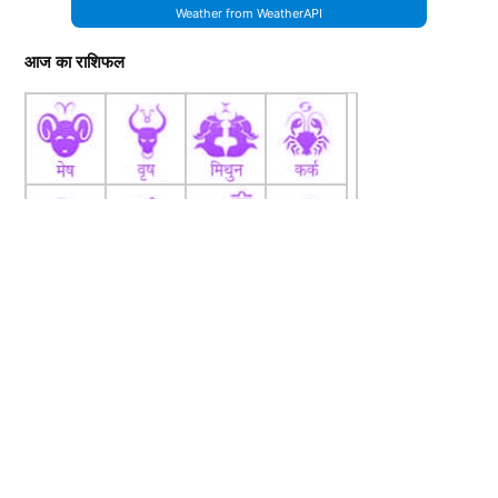
Weather from WeatherAPI
आज का राशिफल
fb
Tw
tw