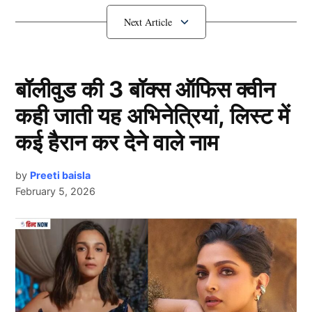
प्रॉपर्टी
बॉलीवुड की 3 बॉक्स ऑफिस क्वीन
कही जाती यह अभिनेत्रियां, लिस्ट में
कई हैरान कर देने वाले नाम
by
Preeti baisla
February 5, 2026
Virat Kohli
दरअसल, न्यूजीलैंड के खिलाफ वनडे सीरीज के बीच भारतीय टीम
के स्टार बल्लेबाज विराट कोहली (Virat Kohli) और उनकी पत्नी
Next Article
एक्ट्रेस अनुष्का शर्मा ने रियल एस्टेट में एक और बड़ा निवेश किया
है। वनडे टीम में वापसी के बाद शानदार फॉर्म में चल रहे किंग