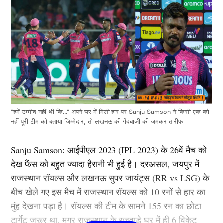
"हमें उम्मीद नहीं थी कि..." अपने घर में मिली हार पर Sanju Samson ने किसी एक को
नहीं पूरी टीम को बताया जिम्मेदार, तो लखनऊ की गेंदबाजी की जमकर तारीफ
Sanju Samson: आईपीएल 2023 (IPL 2023) के 26वें मैच को
देख फैंस को बहुत ज्यादा हैरानी भी हुई है। दरअसल, जयपुर में
राजस्थान रॉयल्स और लखनऊ सुपर जायंट्स (RR vs LSG) के
बीच खेले गए इस मैच में राजस्थान रॉयल्स को 10 रनों से हार का
मुंह देखना पड़ा है। रॉयल्स की टीम के सामने 155 रन का छोटा
टार्गेट जरूर था, मगर राजस्थान के रजवाड़े घर में ही 6 विकेट