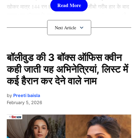
खोकर मात्र 144 रन ही बना सके। इस अजीबो गरीब हार के बाद
राजस्थान रॉयल्स के कप्तान संजू सैमसन (Sanju Samson) भी
बहुत निराश दिखाई दिए।
हार पर बोले कप्तान
बॉलीवुड की 3 बॉक्स ऑफिस क्वीन
कही जाती यह अभिनेत्रियां, लिस्ट में
कई हैरान कर देने वाले नाम
by
Preeti baisla
February 5, 2026
Next Article