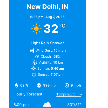
New Delhi, IN
5:26 pm,
Aug 7, 2026
32
°C
Light Rain Shower
Wind Gust:
15 mph
Clouds:
68%
Visibility:
10 km
Sunrise:
5:46 am
Sunset:
7:07 pm
62 %
998 mb
9 mph
Hourly Forecast
6:00 pm
30
°
/
31
°