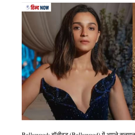
दरअसल, मीडिया रिपोर्ट्स के मुताबिक, अगर पाकिस्तान 
भारत के खिलाफ मैच में बांग्लादेश के समर्थन में काली प
सवाल यह है कि क्या यह कदम आईसीसी के नियमों का 
को किस तरह की कार्रवाई या सजा का सामना करना पड
यह भी पढ़ें:
भारत में खेलता है यह खिलाड़ी, लेकिन विदेश 
क्या कहते है नियम?
आपको बता दें, आईसीसी के नियमों के मुताबिक, किसी भी ख
काली पट्टी या किसी तरह का प्रतीक पहनने की इजाजत
है। इससे पहले भी ऐसे मामले सामने आ चुके हैं। साल 2
अनुमति काली पट्टी पहनने पर आईसीसी की ओर से सख्
Bollywood:
बॉलीवुड (
Bollywood)
में आपने सलमा