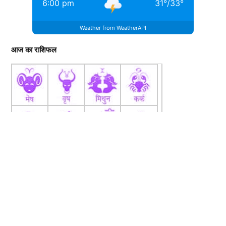
6:00 pm
31
°
/
33
°
Weather from WeatherAPI
आज का राशिफल