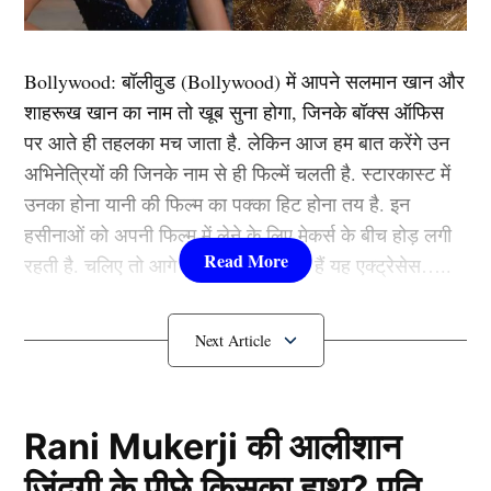
(Team India) का ध्वज नजर नहीं आ रहा है। इस वीडियो के
सामने आने के बाद अब विवाद शुरू हो गया है। कई फैंस
Bollywood:
बॉलीवुड (
Bollywood)
में आपने सलमान खान और
पाकिस्तान क्रिकेट बोर्ड की इस शर्मनाक हरकत पर नाराजगी
शाहरूख खान का नाम तो खूब सुना होगा, जिनके बॉक्स ऑफिस
जताई है।
पर आते ही तहलका मच जाता है. लेकिन आज हम बात करेंगे उन
अभिनेत्रियों की जिनके नाम से ही फिल्में चलती है. स्टारकास्ट में
यह भी पढ़ें:
4,4,4,4,4,4…. RCB
उनका होना यानी की फिल्म का पक्का हिट होना तय है. इन
हसीनाओं को अपनी फिल्म में लेने के लिए मेकर्स के बीच होड़ लगी
का कप्तान बनते ही रजत पाटीदार में
रहती है. चलिए तो आगे जानते हैं कौन-कौन हैं यह एक्ट्रेसेस…..
आई डीविलयर्स की आत्मा, तूफानी
कौन हैं
Bollywood की यह हसीनाएं?
पारी से जीता फैंस का दिल
1.दीपिका पादुकोण ( Deepika
Padukone)
इस वजह से नहीं लगा झंडा
Rani Mukerji की आलीशान
ज़िंदगी के पीछे किसका हाथ? पति