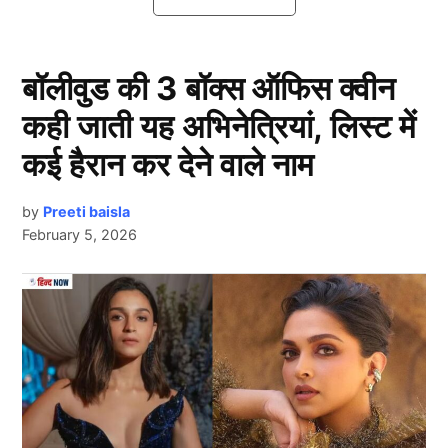
PCB ने की शर्मनाक हरकत
बॉलीवुड की 3 बॉक्स ऑफिस क्वीन
कही जाती यह अभिनेत्रियां, लिस्ट में
कई हैरान कर देने वाले नाम
by
Preeti baisla
February 5, 2026
Team India
Next Article
दरअसल चैंपियंस ट्रॉफी के आगाज से पहले सोशल मीडिया पर
एक वीडियो तेजी से वायरल हो रहा है। आपको बता दें, यह वीडियो
कराची के नेशनल स्टेडियम का है,जिसमें चैंपियंस ट्रॉफी में हिस्सा
लेने वाले देशों के झंडे लगे हुए हैं, लेकिन इस स्टेडियम में भारत