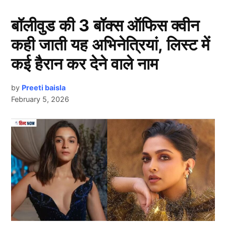
बॉलीवुड की 3 बॉक्स ऑफिस क्वीन
कही जाती यह अभिनेत्रियां, लिस्ट में
कई हैरान कर देने वाले नाम
by
Preeti baisla
February 5, 2026
Pcb
Next Article
एशिया कप 2025 में
पाकिस्तान क्रिकेट बोर्ड
(PCB) को बड़ा
राहत भरा फैसला मिला है। पाकिस्तान और संयुक्त अरब अमीरात
(यूएई) के बीच होने वाले आगामी मुकाबले से पहले आईसीसी ने
पीसीबी की एक महत्वपूर्ण शर्त मान ली है। दरअसल, पीसीबी ने मैच
रेफरी को लेकर आपत्ति जताई थी और अब खबर है कि एंडी
पाइक्रॉफ्ट की जगह वेस्टइंडीज के पूर्व दिग्गज क्रिकेटर रिची