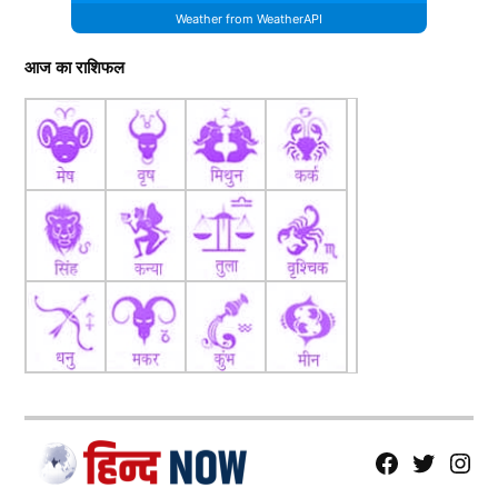
Weather from WeatherAPI
आज का राशिफल
fb
Tw
tw