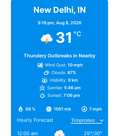
New Delhi, IN
9:18 pm,
Aug 8, 2026
31
°C
Thundery Outbreaks In Nearby
Wind Gust:
10 mph
Clouds:
87%
Visibility:
9 km
Sunrise:
5:46 am
Sunset:
7:06 pm
68 %
1001 mb
7 mph
Hourly Forecast
12:00 am
29
°
/
30
°