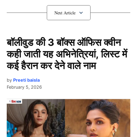
विकेट भी लिए। जडेजा को इस बेहतरीन प्रदर्शन के लिए उनको
प्लेयर ऑफ द मैच भी चुना गया।
क्या बोले रविंद्र जडेजा
बॉलीवुड की 3 बॉक्स ऑफिस क्वीन
कही जाती यह अभिनेत्रियां, लिस्ट में
कई हैरान कर देने वाले नाम
by
Preeti baisla
February 5, 2026
Next Article
“हम जब हारते हैं तब…” प्लेयर ऑफ द मैच बने Ravindra Jadeja ने फैंस के लिए कही
बड़ी बात, बताया हारने के बाद कैसा करते है बर्ताव