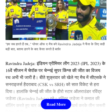
"हम जब हारते हैं तब..." प्लेयर ऑफ द मैच बने Ravindra Jadeja ने फैंस के लिए कही
बड़ी बात, बताया हारने के बाद कैसा करते है बर्ताव
Ravindra Jadeja: इंडियन प्रीमियर लीग 2023 (IPL 2023) के
16वें सीजन में चेपॉक पर चेन्नई सुपर किंग्स की जीत का विजय
रथ अभी भी जारी है। बीते शुक्रवार को खेले गए मैच में सीएसके ने
सनराइजर्स हैदराबाद (CSK vs SRH) को सात विकेट से हरा
दिया। हालांकि चेन्नई की जीत के हीरो स्टार ऑलराउंडर रविंद्र
जडेजा (Ravindra Jadeja) रहे। रविंद्र जडेजा ने कमाल की
बॉलिंग करते हुए चार ओवर में मात्र 22 रन खर्च करके तीन जरूरी