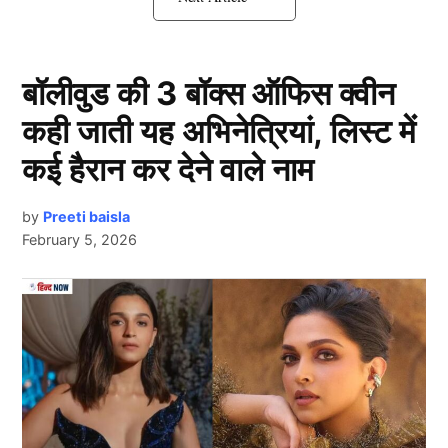
ट्रॉफी जीतने का सपना चकनाचूर होता नजर आ रहा है।
35 वर्षीय खिलाड़ी अगले सीजन में RCB के लिए काफी मांगा
साबित हो सकता है।
बॉलीवुड की 3 बॉक्स ऑफिस क्वीन
कही जाती यह अभिनेत्रियां, लिस्ट में
IPL 2025 में ये खिलाड़ी फेरेगा किए कराए पर
कई हैरान कर देने वाले नाम
पानी!
by
Preeti baisla
February 5, 2026
Next Article
Bhuvneshwar Kumar