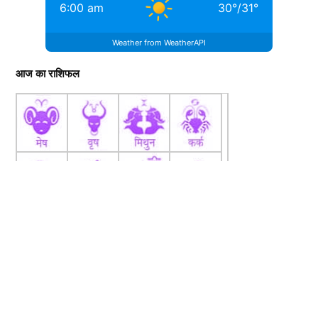
6:00 am
30
°
/
31
°
Weather from WeatherAPI
आज का राशिफल