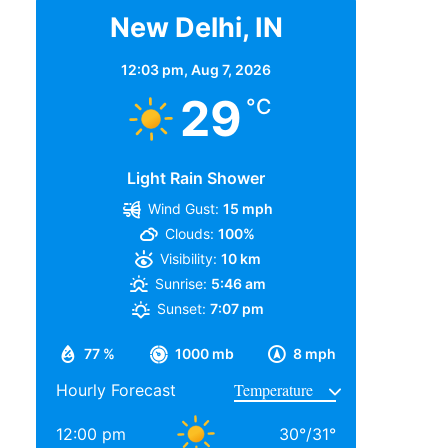
New Delhi, IN
12:03 pm,
Aug 7, 2026
29
°C
Light Rain Shower
Wind Gust:
15 mph
Clouds:
100%
Visibility:
10 km
Sunrise:
5:46 am
Sunset:
7:07 pm
77 %
1000 mb
8 mph
Hourly Forecast
12:00 pm
30
°
/
31
°