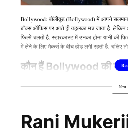
यह भी पढ़ें :
RCB छोड़ रहे हैं विराट कोहली? अब इस फ्
Bollywood:
बॉलीवुड (
Bollywood)
में आपने सलमा
करोड़ों फैंस को दिया झटका
बॉक्स ऑफिस पर आते ही तहलका मच जाता है. लेकिन आज
फिल्में चलती है. स्टारकास्ट में उनका होना यानी की 
इस खिलाड़ी की जगह लेंगे R
में लेने के लिए मेकर्स के बीच होड़ लगी रहती है. चलिए 
कौन हैं
Bollywood की यह ह
1.दीपिका पादुकोण ( Dee
लिस्ट में पहला नाम अभिनेत्री दीपिका पादुकोण का नाम
Rani Mukerji
जाता है. दीपिका ने इंडस्ट्री को कई हिट फिल्में दी ह
(2007) से की थी. इसके बाद उन्होंने कभी पीछे मुड़ कर 