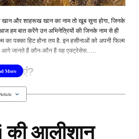
रेंचाइजी के लिए खेलेंगे IPL 2025, दिग्गज ने खुलासा कर
न खान और शाहरूख खान का नाम तो खूब सुना होगा, जिनके
 हम बात करेंगे उन अभिनेत्रियों की जिनके नाम से ही
फिल्म का पक्का हिट होना तय है. इन हसीनाओं को अपनी फिल्म
inku Singh
तो आगे जानते हैं कौन-कौन हैं यह एक्ट्रेसेस…..
सीनाएं?
pika Padukone)
 शामिल हैं. एक्ट्रेस को बॉक्स ऑफिस की सुपरस्टार कही
 की आलीशान
ै. एक्ट्रेस ने अपने करियर की शुरूआत ‘ओम शांति ओम’
नहीं देखा. दीपिका अब तक ‘ये जवानी है दीवानी’, ‘चेन्नई