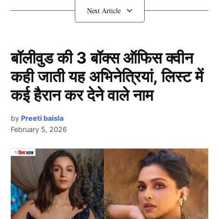
मगर इसी बीच ऋषभ पंत के अंदर भलाई करने का जुनून भी जाग
गया है। उन्होंने अपनी सारी कमाई दान करना का ऐलान करके
सभी को हैरान कर दिया है। आइये आपको इस पूरे मामले की
विस्तार से जानकारी देते हैं।
बॉलीवुड की 3 बॉक्स ऑफिस क्वीन
कही जाती यह अभिनेत्रियां, लिस्ट में
अपनी सारी कमाई दान करेंगे Rishabh
Pant
कई हैरान कर देने वाले नाम
by
Preeti baisla
February 5, 2026
Next Article