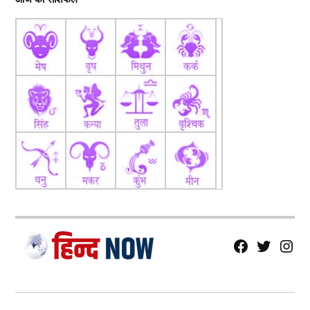
fb
Tw
tw