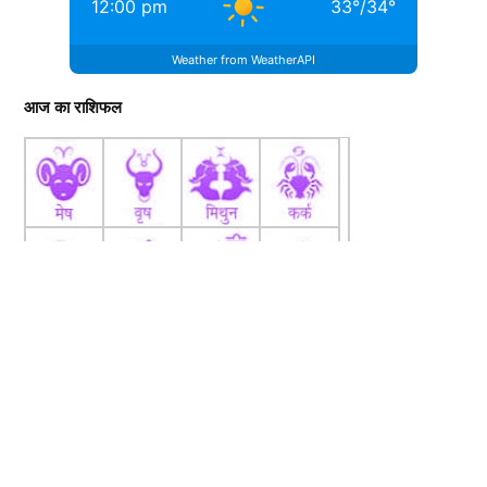
12:00 pm
33
°
/
34
°
Weather from WeatherAPI
आज का राशिफल