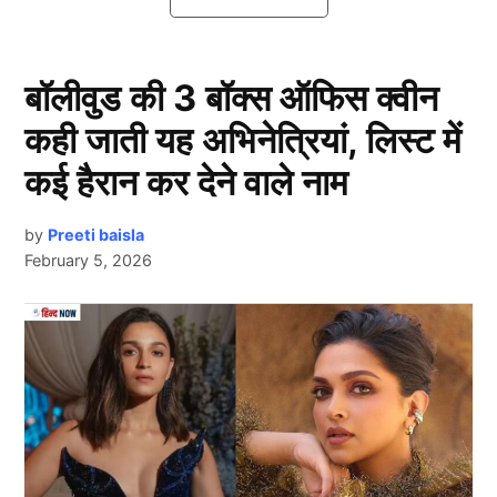
जा रहे हैं। ऐसे में आइए आपको बताते है आखिर किस दिन मैच
खेलेंगे ये दोनों खिलाड़ी….
बॉलीवुड की 3 बॉक्स ऑफिस क्वीन
Team India में रोहित- विराट की वापसी
कही जाती यह अभिनेत्रियां, लिस्ट में
कई हैरान कर देने वाले नाम
by
Preeti baisla
February 5, 2026
Next Article
Team India
दरअसल टीम इंडिया (Team India) को अगस्त में बांग्लादेश के
खिलाफ वनडे और टी20 सीरीज खेलनी है। रोहित शर्मा और और