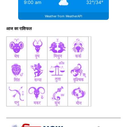
9:00 am
32
°
/
34
°
Weather from WeatherAPI
आज का राशिफल