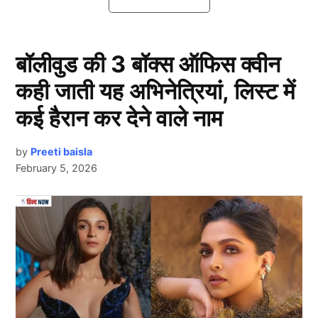
शर्मा…..
टी20 क्रिकेट में हुई Rohit Sharma की
बॉलीवुड की 3 बॉक्स ऑफिस क्वीन
वापसी
कही जाती यह अभिनेत्रियां, लिस्ट में
कई हैरान कर देने वाले नाम
by
Preeti baisla
February 5, 2026
Next Article
Rohit Sharma
दरअसल, विराट कोहली के बाद अब रोहित शर्मा (Rohit
Sharma) ने भी घरेलू टी20 टूर्नामेंट सैयद मुश्ताक अली ट्रॉफी