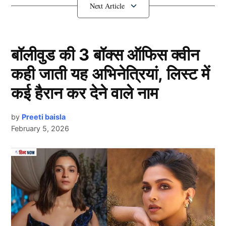
खिलाफ एक यादगार शतक जड़कर क्रिकेट फैंस को झूमने
पर मजबूर कर दिया था।
बॉलीवुड की 3 बॉक्स ऑफिस क्वीन
2018 में काटा था बवाल
कही जाती यह अभिनेत्रियां, लिस्ट में
कई हैरान कर देने वाले नाम
by
Preeti baisla
February 5, 2026
Next Article
23 सितंबर 2018 को भारत और पाकिस्तान की टीमें एशिया
कप के महामुकाबले में आमने-सामने थीं। पाकिस्तान ने पहले