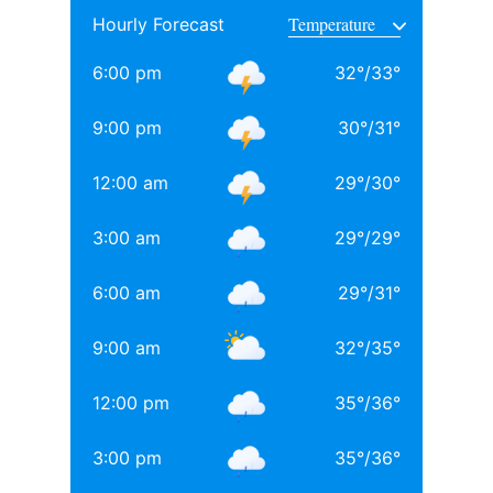
rohit sharma
Team India
Hourly Forecast
साथ अनिल थडानी, करण जौहर और अभिषेक कपूर भी पढ़ाई कर
चुके हैं.
6:00 pm
32
°
/
33
°
Daughters of Bollywood Actresses: मां से भी ज्यादा
YASH SHARMA
9:00 pm
30
°
/
31
°
खूबसूरत? इन 3 बॉलीवुड एक्ट्रेसेस की बेटियों ने लूटी महफिल
Hindi Content Writer
12:00 am
29
°
/
30
°
बॉलीवुड की 3 सबसे बड़ी हीरोइन्स जिनकी नानी-परनानी कोठे पर
मेरा नाम यश शर्मा है। मूलतः मैं राजस्थान के झालावाड़ जिले के भवानीमंडी
क़स्बे...
नाचती थीं, नाम जानकर होगी हैरानी
More by Yash Sharma
3:00 am
29
°
/
29
°
TAGGED:
#bollywood
Aditya chopra
Rani Mukerji
6:00 am
29
°
/
31
°
Rani Mukerji Husband
9:00 am
32
°
/
35
°
12:00 pm
35
°
/
36
°
3:00 pm
35
°
/
36
°