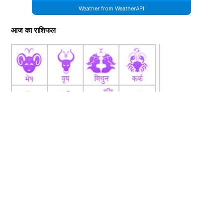
Weather from WeatherAPI
आज का राशिफल
fb
Tw
tw