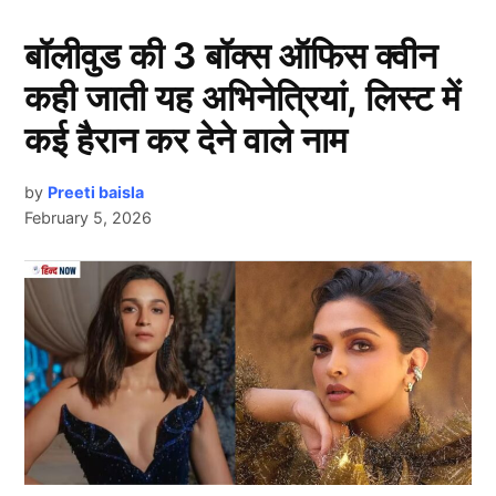
योगदान बढ़ता गया। ऐसे कई मौके है जब रोहित ने नेक काम में
हाथ बंटाया है।
बॉलीवुड की 3 बॉक्स ऑफिस क्वीन
कही जाती यह अभिनेत्रियां, लिस्ट में
कोविड में दिखाई Rohit Sharma ने
दरियादिली
कई हैरान कर देने वाले नाम
by
Preeti baisla
February 5, 2026
Next Article
कोविड-19 के मुश्किल दौर में रोहित (Rohit Sharma) ने दिल