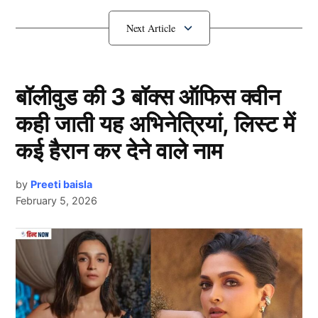
Rohit Sharma ने ठोक डाला तिहरा शतक
बॉलीवुड की 3 बॉक्स ऑफिस क्वीन
कही जाती यह अभिनेत्रियां, लिस्ट में
कई हैरान कर देने वाले नाम
by
Preeti baisla
February 5, 2026
Rohit Sharma
दरअसल हम
रोहित शर्मा (Rohit Sharma)
की जिस तूफानी पारी
Next Article
की बात कर रहे है, वो उन्होंने गुजरात के खिलाफ 15 दिसंबर
2009 रणजी ट्रॉफी सुपर लीग में खेली थी। उस दिन हिटमैन ने