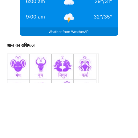
6:00 am
29
°
/
31
°
9:00 am
32
°
/
35
°
Weather from WeatherAPI
आज का राशिफल