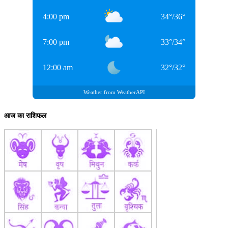
4:00 pm
34
°
/
36
°
7:00 pm
33
°
/
34
°
12:00 am
32
°
/
32
°
Weather from WeatherAPI
आज का राशिफल
Rohit Sharma
रोहित शर्मा (Rohit Sharma) साल 2011 में मुंबई इंडियंस में शामिल हुए। वहीं,
उन्हें आईपीएल 2013 के दौरान टीम का कप्तान नियुक्त किया गया। कप्तानी
मिलते हुए रोहित ने मुंबई इंडियंस को उनका पहला ख़िताब जीता दिया। इतना ही