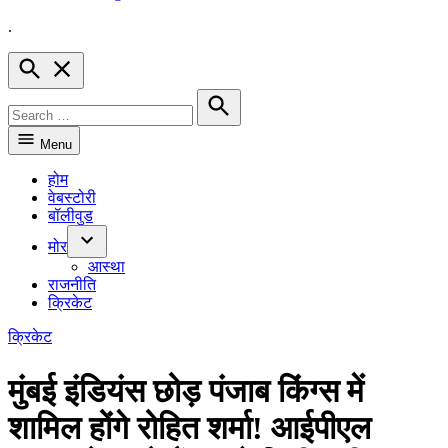
.
Hindnow
Open
Search
Search
for:
Search
Menu
होम
वेबस्टोरी
बॉलीवुड
मोर
Open
आस्था
dropdown
राजनीति
menu
क्रिकेट
POSTED
क्रिकेट
IN
मुंबई इंडियंस छोड़ पंजाब किंग्स में
शामिल होंगे रोहित शर्मा! आईपीएल