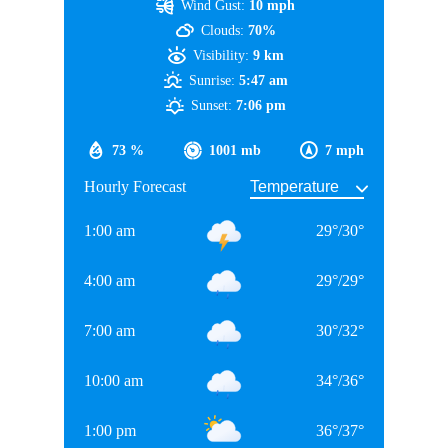
Wind Gust:
10 mph
नीलामी में आते हैं, तो मुझे यकीन है कि उन्हें ऊंची कीमत मिलेगी।”
Clouds:
70%
शानदार है हिटमैन का रिकॉर्ड
Visibility:
9 km
Sunrise:
5:47 am
Sunset:
7:06 pm
73 %
1001 mb
7 mph
Hourly Forecast
1:00 am
29
°
/
30
°
4:00 am
29
°
/
29
°
7:00 am
30
°
/
32
°
10:00 am
34
°
/
36
°
1:00 pm
36
°
/
37
°