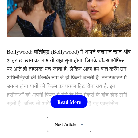
Sanju Samson ने फुर्ती से उड़ाया 16 करोड़ी खिलाड़ी का विकेट, तो जल भून के राख
हुए गौतम गंभीर, आग की तरह वायरल हुआ Video
राजस्थान रॉयल्स और लखनऊ के बीच समाप्त हुए मुकाबले में संजू
सैमसन से लोगों को एक बड़ी पारी की उम्मीद थी क्योंकि वह एक
बहुत ही शानदार खिलाड़ी माने जाते हैं जिन्हें जयपुर का मैदान बहुत
Bollywood:
बॉलीवुड (
Bollywood)
में आपने सलमान खान और
रास आता है लेकिन इस मुकाबले में वह 2 रन बनाकर आउट हो
शाहरूख खान का नाम तो खूब सुना होगा, जिनके बॉक्स ऑफिस
गए। हालांकि बल्लेबाजी में आने से पहले संजू (Sanju samson)ने
पर आते ही तहलका मच जाता है. लेकिन आज हम बात करेंगे उन
फील्डिंग में ऐसा कमाल दिखाया था कि लखनऊ की टीम के सभी
अभिनेत्रियों की जिनके नाम से ही फिल्में चलती है. स्टारकास्ट में
खिलाड़ी सोच में पड़ गए थे। आइए दिखाते हैं वीडियो में कैसे संजू
उनका होना यानी की फिल्म का पक्का हिट होना तय है. इन
सैमसन के थ्रो लखनऊ के 16 करोड़ का बल्लेबाज सस्ते में
हसीनाओं को अपनी फिल्म में लेने के लिए मेकर्स के बीच होड़ लगी
पवेलियन लौट गया।
रहती है. चलिए तो आगे जानते हैं कौन-कौन हैं यह एक्ट्रेसेस…..
संजू सैमसन ने शानदार थ्रो से किया निकोलस पूरन
कौन हैं
Bollywood की यह हसीनाएं?
को चलता