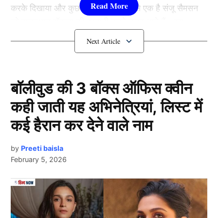
करके दिखाया और कुछ उन खिलाड़ियों में से एक है संजू सैमसन
जो राजस्थान रॉयल्स की कप्तानी करते नजर आते हैं। इस
मुकाबले में संजू बल्ले से खास योगदान नहीं दे सके लेकिन अपने
फील्डिंग के दौरान उन्होंने ऐसा कमाल दिखाया कि गौतम गंभीर के
चेहरे का रंग ही बदल गया।
बॉलीवुड की 3 बॉक्स ऑफिस क्वीन
संजू सैमसन बल्ले से नहीं दिखा सके कमाल
कही जाती यह अभिनेत्रियां, लिस्ट में
कई हैरान कर देने वाले नाम
by
Preeti baisla
February 5, 2026
Next Article