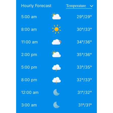
Hourly Forecast
साथ अनिल थडानी, करण जौहर और अभिषेक कपूर भी पढ़ाई कर
चुके हैं.
5:00 am
29
°
/
29
°
Daughters of Bollywood Actresses: मां से भी ज्यादा
8:00 am
30
°
/
33
°
खूबसूरत? इन 3 बॉलीवुड एक्ट्रेसेस की बेटियों ने लूटी महफिल
11:00 am
34
°
/
36
°
बॉलीवुड की 3 सबसे बड़ी हीरोइन्स जिनकी नानी-परनानी कोठे पर
नाचती थीं, नाम जानकर होगी हैरानी
2:00 pm
35
°
/
36
°
TAGGED:
#bollywood
Aditya chopra
Rani Mukerji
5:00 pm
33
°
/
35
°
Rani Mukerji Husband
8:00 pm
32
°
/
33
°
12:00 am
31
°
/
32
°
3:00 am
31
°
/
31
°