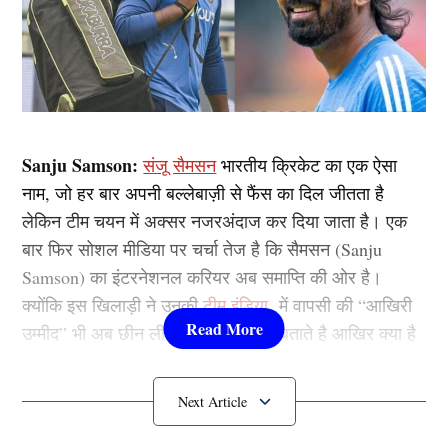
Sanju Samson:
संजू सैमसन
भारतीय क्रिकेट का एक ऐसा
नाम, जो हर बार अपनी बल्लेबाज़ी से फैंस का दिल जीतता है
लेकिन टीम चयन में अक्सर नजरअंदाज कर दिया जाता है। एक
बार फिर सोशल मीडिया पर चर्चा तेज है कि सैमसन (Sanju
Samson) का इंटरनेशनल करियर अब समाप्ति की ओर है।
क्योंकि इस खिलाड़ी ने उनकी
टीम इंडिया
में वापसी की “आखिरी
उम्मीद” भी अब छीन ली है। आइए आपको बताते है आखिर क्या है
पूरा माजरा…..
Team India में खत्म हुआ संजू सैमसन का