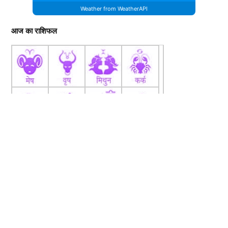
Weather from WeatherAPI
आज का राशिफल
fb
Tw
tw