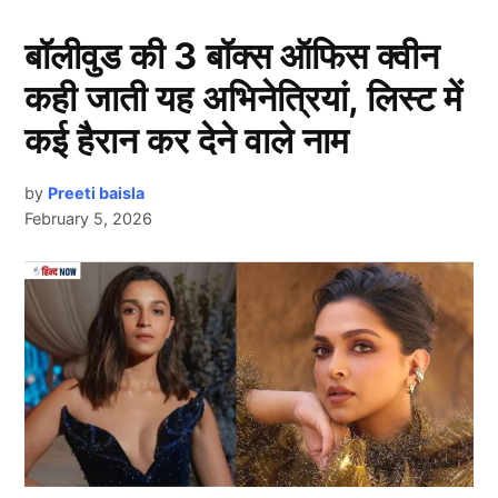
करियर!
बॉलीवुड की 3 बॉक्स ऑफिस क्वीन
कही जाती यह अभिनेत्रियां, लिस्ट में
कई हैरान कर देने वाले नाम
by
Preeti baisla
February 5, 2026
Sanju Samson
Next Article
भारतीय विकेटकीपर बल्लेबाज संजू सैमसन (Sanju Samson) को
लेकर इन दिनों सोशल मीडिया से लेकर क्रिकेट पंडितों तक के
बीच चर्चा तेज़ है। कई रिपोर्ट्स और एक्सपर्ट्स का मानना है कि
उनकी टीम इंडिया में जगह अब सुरक्षित नहीं रह गई है, और अगर
हालात ऐसे ही रहे तो उनका अंतरराष्ट्रीय करियर जल्द ही खत्म हो