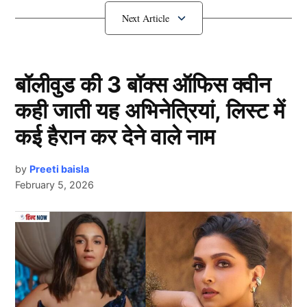
शुरू होते ही खत्म करियर
बॉलीवुड की 3 बॉक्स ऑफिस क्वीन
कही जाती यह अभिनेत्रियां, लिस्ट में
कई हैरान कर देने वाले नाम
by
Preeti baisla
February 5, 2026
Sarfaraz Khan
Next Article
इसी साल की शुरुआत में भारत के इंग्लैंड के खिलाफ घरेलू सरजमीं
पर 5 मैचों की टेस्ट सीरीज खेली थी। इसी दौरान सरफराज खान
(Sarfaraz Khan) को टीम इंडिया में डेब्यू का मौका मिला। उन्होंने