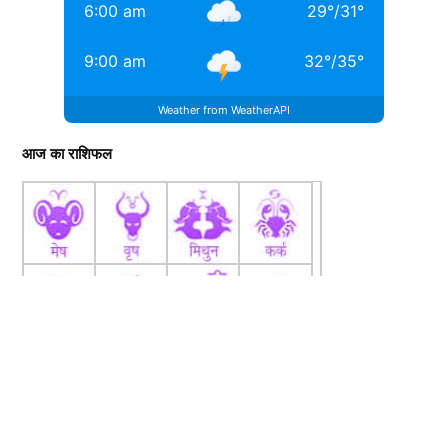
6:00 am
29
°
/
31
°
9:00 am
32
°
/
35
°
Weather from WeatherAPI
आज का राशिफल