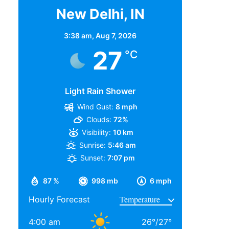
New Delhi, IN
3:38 am,
Aug 7, 2026
27
°C
Light Rain Shower
Wind Gust:
8 mph
Clouds:
72%
Visibility:
10 km
Sunrise:
5:46 am
Sunset:
7:07 pm
87 %
998 mb
6 mph
Hourly Forecast
4:00 am
26
°
/
27
°