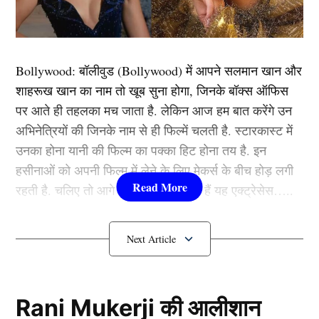
से चल रही है। मगर दोनों को इतना करीब कभी नहीं देखा गया।
यही वजह है कि फैंस अटकलें लगा रहे हैं कि दोनों स्टार्स जल्द ही
शादी करने का फैसला ले सकते हैं।
Bollywood:
बॉलीवुड (
Bollywood)
में आपने सलमान खान और
शाहरूख खान का नाम तो खूब सुना होगा, जिनके बॉक्स ऑफिस
यह भी पढ़ें:
2025 के लिए टीम इंडिया का शेड्यूल जारी, 5
पर आते ही तहलका मच जाता है. लेकिन आज हम बात करेंगे उन
खतरनाक टीमों के खिलाफ भारत खेलेगा 9 टेस्ट, 12 ODI और
अभिनेत्रियों की जिनके नाम से ही फिल्में चलती है. स्टारकास्ट में
18 T20
उनका होना यानी की फिल्म का पक्का हिट होना तय है. इन
हसीनाओं को अपनी फिल्म में लेने के लिए मेकर्स के बीच होड़ लगी
क्या है सच्चाई
रहती है. चलिए तो आगे जानते हैं कौन-कौन हैं यह एक्ट्रेसेस…..
कौन हैं
Bollywood की यह हसीनाएं?
1.दीपिका पादुकोण ( Deepika
Padukone)
Rani Mukerji की आलीशान