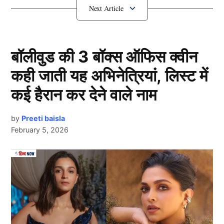
घर बसाने जा रहे हैं धवन
बॉलीवुड की 3 बॉक्स ऑफिस क्वीन
कही जाती यह अभिनेत्रियां, लिस्ट में
कई हैरान कर देने वाले नाम
by
Preeti baisla
February 5, 2026
Shikhar Dhawan
दरअसल, सोशल मीडिया प्लेटफॉर्म्स पर शिखर धवन (Shikhar
Next Article
Dhawan) और बॉलीवुड अभिनेत्री हुमा कुरैशी की तस्वीरें तेजी से
वायरल हो रही हैं, जिनमें वे एक दूसरे के साथ घूमते हुए नजर आ
रहे हैं। दोनों के बीच रिश्ते की खबर पिछले लगभग एक – डेढ़ साल