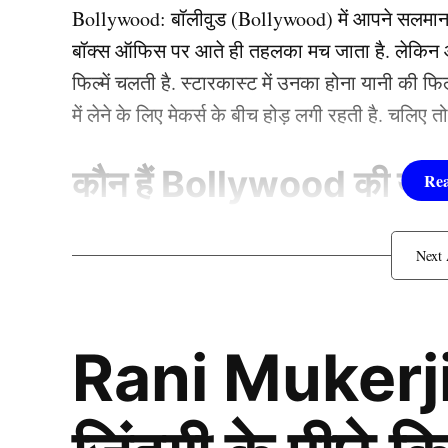
Bollywood:
बॉलीवुड (
Bollywood)
में आपने सलमा
बॉक्स ऑफिस पर आते ही तहलका मच जाता है. लेकिन आज
फिल्में चलती है. स्टारकास्ट में उनका होना यानी की 
में लेने के लिए मेकर्स के बीच होड़ लगी रहती है. चलिए 
कौन हैं
Bollywood की यह ह
1.दीपिका पादुकोण ( Dee
लिस्ट में पहला नाम अभिनेत्री दीपिका पादुकोण का नाम
Rani Mukerji
जाता है. दीपिका ने इंडस्ट्री को कई हिट फिल्में दी ह
(2007) से की थी. इसके बाद उन्होंने कभी पीछे मुड़ कर 
एक्सप्रेस’, ‘पद्मावत’, ‘बाजीराव मस्तानी’, और ‘पिकू’ 