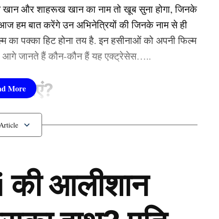
न खान और शाहरूख खान का नाम तो खूब सुना होगा, जिनके
 हम बात करेंगे उन अभिनेत्रियों की जिनके नाम से ही
फिल्म का पक्का हिट होना तय है. इन हसीनाओं को अपनी फिल्म
तो आगे जानते हैं कौन-कौन हैं यह एक्ट्रेसेस…..
सीनाएं?
pika Padukone)
 शामिल हैं. एक्ट्रेस को बॉक्स ऑफिस की सुपरस्टार कही
 की आलीशान
ै. एक्ट्रेस ने अपने करियर की शुरूआत ‘ओम शांति ओम’
नहीं देखा. दीपिका अब तक ‘ये जवानी है दीवानी’, ‘चेन्नई
जैसी कई ब्लॉकबस्टर फिल्में दे चुकी हैं. उनकी लोकप्रिय