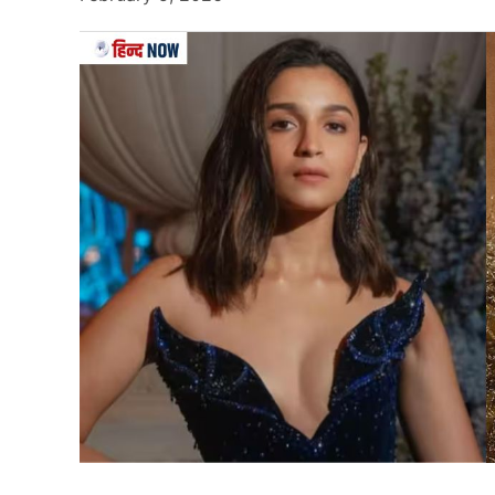
Shreyas Iyer
29 साल के श्रेयस अय्यर (Shreyas Iyer) ने इंग्लैंड के
खराब प्रदर्शन दिखाया था। इसके बाद वे चोटिल हो गए 
बाद उम्मीद थी कि दिलीप ट्रॉफी में अच्छा प्रदर्शन दिख
जगह हासिल कर लेंगे, लेकिन ऐसा नहीं हुआ। अय्यर अब 
नहीं छोड़ सके हैं।
यह भी पढ़ें :
लखनऊ छोड़ेंगे केएल राहुल, आईपीएल 2025 
इस दिन लेंगे सन्यांस