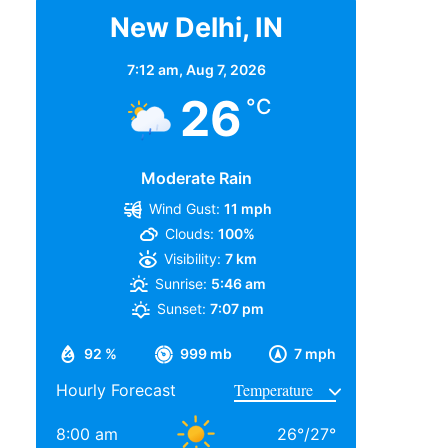
New Delhi, IN
7:12 am,
Aug 7, 2026
26
°C
Moderate Rain
Wind Gust:
11 mph
Clouds:
100%
Visibility:
7 km
Sunrise:
5:46 am
Sunset:
7:07 pm
92 %
999 mb
7 mph
Hourly Forecast
8:00 am
26
°
/
27
°