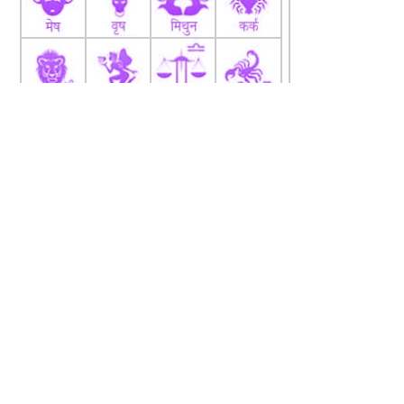
fb
Tw
tw
About
Code Of Ethics