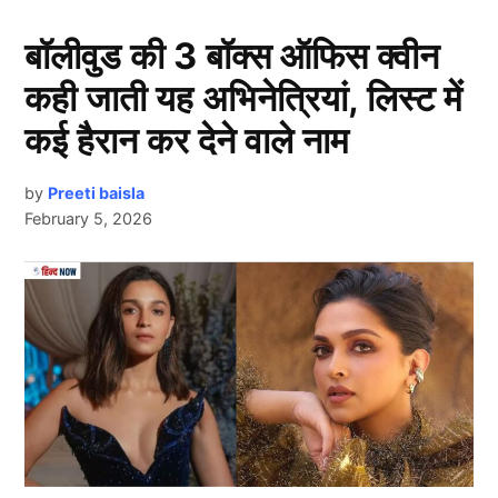
एशिया कप से बाहर होने के बाद श्रेयस को मिला
नया मौका
बॉलीवुड की 3 बॉक्स ऑफिस क्वीन
कही जाती यह अभिनेत्रियां, लिस्ट में
कई हैरान कर देने वाले नाम
by
Preeti baisla
February 5, 2026
Next Article
श्रेयस अय्यर (Shreyas Iyer)
भले ही टीम इंडिया (Team India)
की
एशिया कप 2025
(Asia Cup 2025) टीम में जगह बनाने से
चूक गए हों, लेकिन चयनकर्ताओं ने उन्हें एक बार फिर खुद को
साबित करने का सुनहरा मौका दिया है।