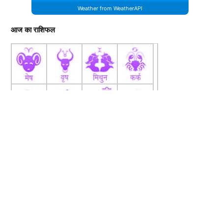
Weather from WeatherAPI
आज का राशिफल
fb
Tw
tw