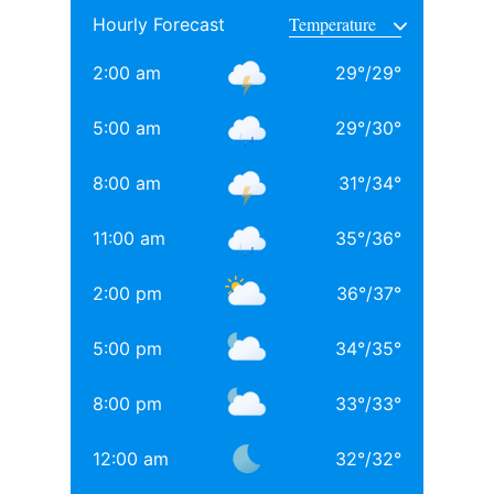
Hourly Forecast
साथ अनिल थडानी, करण जौहर और अभिषेक कपूर भी पढ़ाई कर
चुके हैं.
2:00 am
29
°
/
29
°
Daughters of Bollywood Actresses: मां से भी ज्यादा
5:00 am
29
°
/
30
°
खूबसूरत? इन 3 बॉलीवुड एक्ट्रेसेस की बेटियों ने लूटी महफिल
8:00 am
31
°
/
34
°
बॉलीवुड की 3 सबसे बड़ी हीरोइन्स जिनकी नानी-परनानी कोठे पर
नाचती थीं, नाम जानकर होगी हैरानी
11:00 am
35
°
/
36
°
TAGGED:
#bollywood
Aditya chopra
Rani Mukerji
2:00 pm
36
°
/
37
°
Rani Mukerji Husband
5:00 pm
34
°
/
35
°
8:00 pm
33
°
/
33
°
12:00 am
32
°
/
32
°