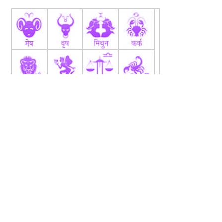
fb
Tw
tw