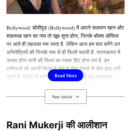
हिस्सा नहीं ले पाएंगे।
गौरतलब है कि रोहित रणजी ट्रॉफी में हिस्सा लेने जा रहा हैं। वे
Bollywood:
बॉलीवुड (
Bollywood)
में आपने सलमान खान और
गुरुवार से मुंबई के लिए जम्मू एंड कश्मीर के खिलाफ मुकाबले
शाहरूख खान का नाम तो खूब सुना होगा, जिनके बॉक्स ऑफिस
खेलेंगे, जबकि 30 जनवरी को उनका सामना मेघालय से होगा। ऐसे
पर आते ही तहलका मच जाता है. लेकिन आज हम बात करेंगे उन
में 6 जनवरी को उनका इंग्लैंड के खिलाफ मैच खेलना मुश्किल नजर
अभिनेत्रियों की जिनके नाम से ही फिल्में चलती है. स्टारकास्ट में
आ रहा है। रोहित के स्थान पर उपकप्तान शुभमन गिल
उनका होना यानी की फिल्म का पक्का हिट होना तय है. इन
(Shubman Gill) टीम की कमान संभाल सकते हैं।
हसीनाओं को अपनी फिल्म में लेने के लिए मेकर्स के बीच होड़ लगी
रहती है. चलिए तो आगे जानते हैं कौन-कौन हैं यह एक्ट्रेसेस…..
यह भी पढ़ें:
केएल राहुल को चैंपियंस ट्रॉफी 2025 से पहले टीम से
किया गया बाहर, इस स्टार खिलाड़ी को मिली जगह
कौन हैं
Bollywood की यह हसीनाएं?
बुमराह और जडेजा भी बाहर
1.दीपिका पादुकोण ( Deepika
Padukone)
Rani Mukerji की आलीशान