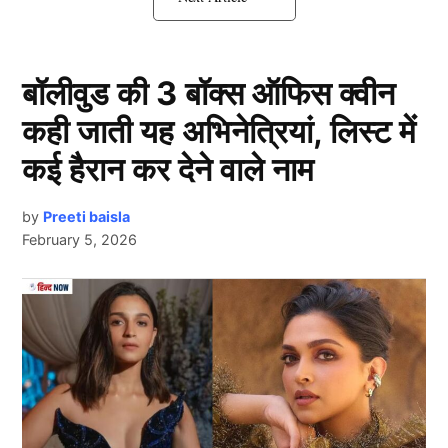
Shubman Gill का हुआ ब्रेकअप!
बॉलीवुड की 3 बॉक्स ऑफिस क्वीन
कही जाती यह अभिनेत्रियां, लिस्ट में
कई हैरान कर देने वाले नाम
by
Preeti baisla
February 5, 2026
Shubman Gill
Next Article
दरअसल बीते कई सालों से गिल (Shubman Gill) का नाम पूर्व
क्रिकेटर सचिन तेंदुलकर की बेटी सारा तेंदुलकर के साथ जुड़ता
रहा है। हालांकि इसपर दोनों ने कभी कोई रिएक्शन नहीं दिया।