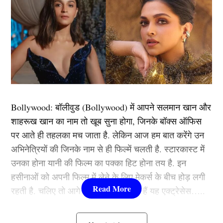
Next Article
Vdieo: सिराज ने 127Kmph की रफ्तार से 1 सेकेंड में पंजाब के बल्लेबाज को किया
रनआउट, तो खुशी से उछले Virat Kohli के मुंंह से निकली गंदी गाली
भारतीय क्रिकेट टीम के तेज गेंदबाज मोहम्मद सिराज इन दिनों
आईपीएल में शानदार गेंदबाजी करते हुए पर्पल कैप अपने नाम पर
Bollywood:
बॉलीवुड (
Bollywood)
में आपने सलमान खान और
कर ली है। मोहम्मद सिराज(Mohammad siraj) की गेंदबाजी का
शाहरूख खान का नाम तो खूब सुना होगा, जिनके बॉक्स ऑफिस
पंजाब के बल्लेबाजों के पास कोई जवाब नहीं था और 4 ओवर में
पर आते ही तहलका मच जाता है. लेकिन आज हम बात करेंगे उन
मात्र 21 रन देकर उन्होंने चार बड़े विकेट अपने नाम किए।
अभिनेत्रियों की जिनके नाम से ही फिल्में चलती है. स्टारकास्ट में
मुकाबले में शानदार गेंदबाजी के अलावा उन्होंने पावर प्ले के अंतिम
उनका होना यानी की फिल्म का पक्का हिट होना तय है. इन
ओवर में हरप्रीत को भी शानदार तरीके से रन आउट किया।
हसीनाओं को अपनी फिल्म में लेने के लिए मेकर्स के बीच होड़ लगी
मोहम्मद सिराज ने दरअसल पारी के छठे ऊपर में हरप्रीत को नॉन
रहती है. चलिए तो आगे जानते हैं कौन-कौन हैं यह एक्ट्रेसेस…..
स्ट्राइक एंड पर एक सेकेंड से भी कम समय में रन आउट कर
दिया।
कौन हैं
Bollywood की यह हसीनाएं?