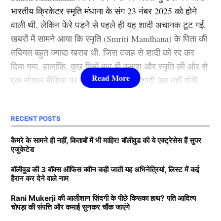
यश चोपड़ा के बड़े बेटे हैं. जबकि उनका छोटा भाई उदय चोपड़ा
भारतीय क्रिकेटर स्मृति मंधाना के संग 23 नंबर 2025 को होने
बॉलीवुड की कई फिल्मों में नजर आ चुका है.
वाली थी. लेकिन फेरे पड़ने से पहले ही यह शादी अचानक टूट गई.
खबरों में सामने आया कि स्मृति (Smriti Mandhana) के पिता की
वह मशहूर फिल्म निर्माता बी.आर. चोपड़ा के भतीजे और दिवंगत
तबियत बहुत ज्यादा खराब थी. जिस वजह से शादी को रद्द कर
फिल्ममेकर रवि चोपड़ा के चचेरे भाई हैं. उन्होंने अपनी शुरुआती
दिया गया. हालांकि, कुछ दिनों बाद ही पलाश और स्मृति की ओर से
पढ़ाई बॉम्बे स्कॉटिश स्कूल से की, इसके बाद सिडेनहैम कॉलेज
एक सोशल मीडिया पर पोस्ट किया गया कि शादी अब नहीं होगी.
ऑफ कॉमर्स एंड इकोनॉमिक्स से ग्रेजुएशन पूरा किया, जहां उनके
साथ अनिल थडानी, करण जौहर और अभिषेक कपूर भी पढ़ाई कर
दोनों, की शादी रद्द होने की कई वजह सामने आई. कई रिपोर्ट्स में
Next Article
चुके हैं.
RECENT POSTS
दावा किया गया कि पलाश ने स्मृति (Smriti Mandhana) को
धोखा दिया है. लेकिन क्रिकेटर ने कभी अधिकारिक तौर पर नहीं
Daughters of Bollywood Actresses: मां से भी ज्यादा
कैमरे के सामने ही नहीं, किताबों में भी माहिर! बॉलीवुड की ये एक्ट्रेसेस हैं सुपर
एजुकेटेड
बताया कि उनके मंगेतर ने धोखा दिया है. अब टीवी एक्टर नंदीश
खूबसूरत? इन 3 बॉलीवुड एक्ट्रेसेस की बेटियों ने लूटी महफिल
संधू ने बताया है कि उस रात क्या हुआ?
बॉलीवुड की 3 बॉक्स ऑफिस क्वीन कही जाती यह अभिनेत्रियां, लिस्ट में कई
बॉलीवुड की 3 सबसे बड़ी हीरोइन्स जिनकी नानी-परनानी कोठे पर
हैरान कर देने वाले नाम
नाचती थीं, नाम जानकर होगी हैरानी
Smriti Mandhana और पलाश की क्यों
Rani Mukerji की आलीशान ज़िंदगी के पीछे किसका हाथ? पति आदित्य
चोपड़ा की संपत्ति और कमाई सुनकर चौंक जाएंगे
टूटी शादी?
TAGGED:
#bollywood
Aditya chopra
Rani Mukerji