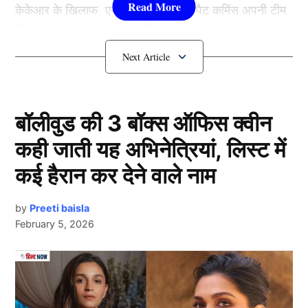
केकेआर के खिलाफ एसआरएच के कप्तान पैट कमिंस अपनी टीम
में अहम बदलाव करते नजर आएंगे.
SRH vs KKR: लगातार 2 हार के बाद एक्शन
में पैट कमिंस
बॉलीवुड की 3 बॉक्स ऑफिस क्वीन
कही जाती यह अभिनेत्रियां, लिस्ट में
कई हैरान कर देने वाले नाम
by
Preeti baisla
February 5, 2026
आईपीएल 2025 में पैट कमिंस की अगुवाई वाली सनराइजर्स
Next Article