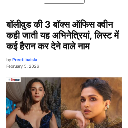
मौजूदगी पर भी सवाल खड़े कर दिए हैं।
टीम इंडिया का स्टार खिलाड़ी हुआ चोटिल
बॉलीवुड की 3 बॉक्स ऑफिस क्वीन
कही जाती यह अभिनेत्रियां, लिस्ट में
कई हैरान कर देने वाले नाम
by
Preeti baisla
February 5, 2026
Next Article
T20 World Cup 2026
टी20 वर्ल्ड कप 2026 (T20 World Cup 2026) और न्यूजीलैंड
के खिलाफ होने वाली पांच मैचों की टी20 सीरीज से ठीक पहले टीम
इंडिया को बड़ा झटका लगा है। भारतीय स्टार बल्लेबाज़ तिलक