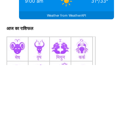
9:00 am
31
°
/
33
°
Weather from WeatherAPI
आज का राशिफल