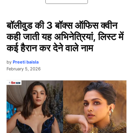
Suryakumar Yadav ने रचा इतिहास
बॉलीवुड की 3 बॉक्स ऑफिस क्वीन
कही जाती यह अभिनेत्रियां, लिस्ट में
कई हैरान कर देने वाले नाम
by
Preeti baisla
February 5, 2026
Suryakumar Yadav
Next Article
न्यूजीलैंड के खिलाफ पहले ही टी20 मैच में भारतीय कप्तान
सूर्यकुमार यादव (Suryakumar Yadav) ने यह साफ संकेत दे
दिया है कि वह अपनी पुरानी फॉर्म में लौट रहे हैं। बुधवार, 21
जनवरी 2026 को नागपुर के वीसीए स्टेडियम में न्यूजीलैंड के
खिलाफ खेले गए सीरीज के पहले टी20 इंटरनेशनल मुकाबले में