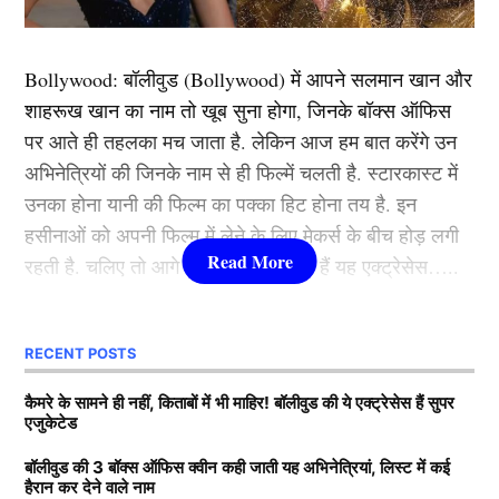
उन्होंने एक और बड़ा मुकाम हासिल किया। इस मैच में सूर्या ने
टी20 क्रिकेट में अपने 9000 रन पूरे किए, जिसके साथ ही वह यह
Bollywood:
बॉलीवुड (
Bollywood)
में आपने सलमान खान और
उपलब्धि हासिल करने वाले चौथे भारतीय बल्लेबाज बन गए।
शाहरूख खान का नाम तो खूब सुना होगा, जिनके बॉक्स ऑफिस
पर आते ही तहलका मच जाता है. लेकिन आज हम बात करेंगे उन
यह भी पढ़ें:
रोहित शर्मा को मिलेगा एक और बड़ा सम्मान, इस खास
अभिनेत्रियों की जिनके नाम से ही फिल्में चलती है. स्टारकास्ट में
टाइटल से नवाजे जाएंगे टीम इंडिया के ‘हिटमैन’
उनका होना यानी की फिल्म का पक्का हिट होना तय है. इन
हसीनाओं को अपनी फिल्म में लेने के लिए मेकर्स के बीच होड़ लगी
ऐसा करने वाले बने चौथे खिलाड़ी
रहती है. चलिए तो आगे जानते हैं कौन-कौन हैं यह एक्ट्रेसेस…..
आपको बता दें, सूर्यकुमार यादव (Suryakumar Yadav) से पहले
कौन हैं
Bollywood की यह हसीनाएं?
सिर्फ तीन भारतीय बल्लेबाज ही टी20 क्रिकेट में 9000 रनों का
RECENT POSTS
आंकड़ा पार कर सके हैं। इस खास सूची में विराट कोहली, रोहित
1.दीपिका पादुकोण ( Deepika
कैमरे के सामने ही नहीं, किताबों में भी माहिर! बॉलीवुड की ये एक्ट्रेसेस हैं सुपर
शर्मा और शिखर धवन जैसे दिग्गजों के नाम शामिल हैं। वहीं, सूर्या
एजुकेटेड
Padukone)
के बाद इस लिस्ट में अगला नाम सुरेश रैना का है, जिन्होंने टी20
फॉर्मेट में अब तक 8654 रन बनाए हैं।
बॉलीवुड की 3 बॉक्स ऑफिस क्वीन कही जाती यह अभिनेत्रियां, लिस्ट में कई
हैरान कर देने वाले नाम