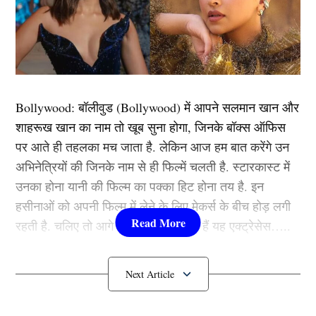
33 साल के सूर्यकुमार यादव मुंबई के लिए बुची बाबू टूर्नामेंट (Buchi
Babu Tournament) के अगले सीजन में खेलते नजर आएंगे।
मुंबई क्रिकेट असोसिएशन ने जानकारी देते हुए बताया कि सूर्या
टीम के लिए टूर्नामेंट के दूसरे मैच में हिस्सा लेंगे, जो तमिलनाडु
Bollywood:
बॉलीवुड (
Bollywood)
में आपने सलमान खान और
क्रिकेट एसोसिएशन एकादश के खिलाफ खेला जाएगा।
शाहरूख खान का नाम तो खूब सुना होगा, जिनके बॉक्स ऑफिस
पर आते ही तहलका मच जाता है. लेकिन आज हम बात करेंगे उन
एमसीए के अधिकारी ने बताया कि सूर्या भारत के लिए क्रिकेट के
अभिनेत्रियों की जिनके नाम से ही फिल्में चलती है. स्टारकास्ट में
तीनों फॉर्मेट में खेलना चाहते हैं और वो जब भी उनके पास समय
उनका होना यानी की फिल्म का पक्का हिट होना तय है. इन
होता है तो वो मुंबई के लिए उपलब्ध रहते हैं। उन्होंने बताया कि
हसीनाओं को अपनी फिल्म में लेने के लिए मेकर्स के बीच होड़ लगी
सूर्या रणजी ट्रॉफी के अलावा बुची बाबू, केएससीए गोल्ड कप में भी
रहती है. चलिए तो आगे जानते हैं कौन-कौन हैं यह एक्ट्रेसेस…..
खेलेंगे।
कौन हैं
Bollywood की यह हसीनाएं?
यह भी पढ़ें :
SL vs IND: लाइव मैच में श्रीलंकाई बल्लेबाज से
भिड़े मोहम्मद सिराज, आंख दिखाने वाले कुसल मेंडिस को दिया
1.दीपिका पादुकोण ( Deepika