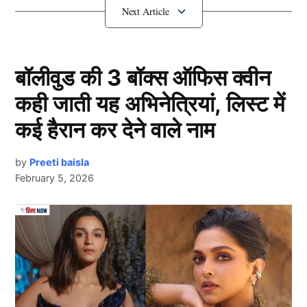
संजू-अभिषेक करेंगे ओपनिंग
बॉलीवुड की 3 बॉक्स ऑफिस क्वीन
कही जाती यह अभिनेत्रियां, लिस्ट में
कई हैरान कर देने वाले नाम
by
Preeti baisla
February 5, 2026
Team India
टी20 वर्ल्ड कप के लिए टीम इंडिया (Team India) की 15
सदस्यीय स्क्वाड में संजू सैमसन और अभिषेक शर्मा को जगह दी
Next Article
गई है, जबकि शुभमन गिल को बाहर का रास्ता दिखाया गया है।
ऐसे में टीम मैनेजमेंट पारी की शुरुआत के लिए नए संयोजन पर
भरोसा जता सकता है। माना जा रहा है कि संजू सैमसन अपनी