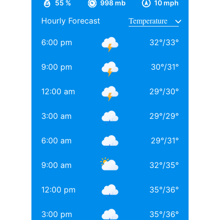
55 %
998 mb
10 mph
ऑफ कॉमर्स एंड इकोनॉमिक्स से ग्रेजुएशन पूरा किया, जहां उनके
Hourly Forecast
साथ अनिल थडानी, करण जौहर और अभिषेक कपूर भी पढ़ाई कर
चुके हैं.
6:00 pm
32
°
/
33
°
Daughters of Bollywood Actresses: मां से भी ज्यादा
9:00 pm
30
°
/
31
°
खूबसूरत? इन 3 बॉलीवुड एक्ट्रेसेस की बेटियों ने लूटी महफिल
12:00 am
29
°
/
30
°
बॉलीवुड की 3 सबसे बड़ी हीरोइन्स जिनकी नानी-परनानी कोठे पर
नाचती थीं, नाम जानकर होगी हैरानी
3:00 am
29
°
/
29
°
TAGGED:
#bollywood
Aditya chopra
Rani Mukerji
6:00 am
29
°
/
31
°
Rani Mukerji Husband
9:00 am
32
°
/
35
°
12:00 pm
35
°
/
36
°
3:00 pm
35
°
/
36
°