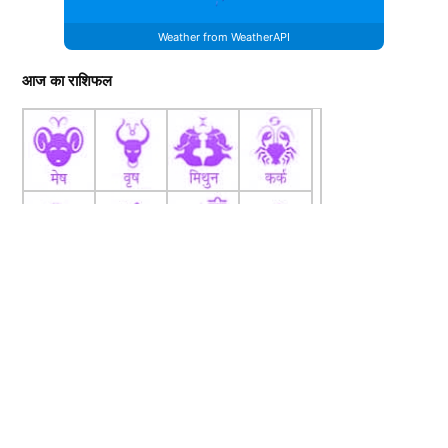
Weather from WeatherAPI
आज का राशिफल
fb
Tw
tw