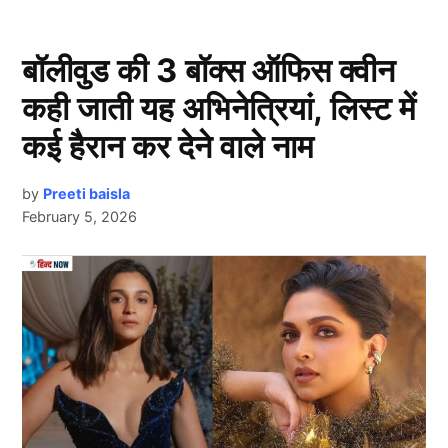
राशिद खान ने की भविष्यवाणी
बॉलीवुड की 3 बॉक्स ऑफिस क्वीन
कही जाती यह अभिनेत्रियां, लिस्ट में
कई हैरान कर देने वाले नाम
by
Preeti baisla
February 5, 2026
T20 World Cup 2026
दरअसल, अफगानिस्तान के स्टार स्पिनर राशिद खान ने हाल ही में
Next Article
स्पोर्ट्स तक से बातचीत में टी20 वर्ल्ड कप 2026 (T20 World
Cup 2026) को लेकर बड़ी भविष्यवाणी की है। उनके मुताबिक
भारत, अफगानिस्तान, साउथ अफ्रीका और इंग्लैंड की टीमें
सेमीफाइनल में जगह बनाने में सफल रहेंगी। राशिद ने
अफगानिस्तान के पिछले विश्व कप के प्रदर्शन का भी जिक्र किया,