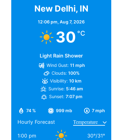
New Delhi, IN
12:06 pm,
Aug 7, 2026
30
°C
Light Rain Shower
Wind Gust:
11 mph
Clouds:
100%
Visibility:
10 km
Sunrise:
5:46 am
Sunset:
7:07 pm
74 %
999 mb
7 mph
Hourly Forecast
1:00 pm
30
°
/
31
°