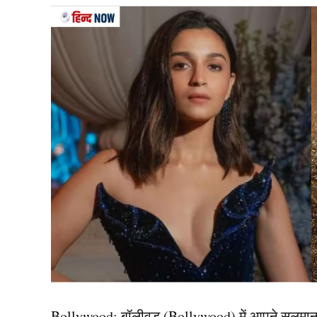
दरअसल, बांग्लादेश (Bangladesh) ने हाल ही में एक प्र
बाहर आयोजित करने के प्रस्ताव को खारिज कर दिया है। ह
खेल की लोकप्रियता लगातार गिर रही है और करीब 20 
ओलंपिक में शामिल होने के बावजूद हमारा देश उस मंच प
विफलता होगी।
यह भी पढ़ें:
चिन्नास्वामी को IPL मैचों की मंजूरी, फिर 
भारत में विश्व कप खेलने स्वीका
बांग्लादेश (Bangladesh) ने अपनी प्रेस रिलीज में आगे 
पर आईसीसी से बातचीत जारी रखेंगे, लेकिन भारत में विश
अपनी लड़ाई जारी रखेंगे, क्योंकि बैठक में लिए गए फैसल
Bollywood:
बॉलीवुड (
Bollywood)
में आपने सलमा