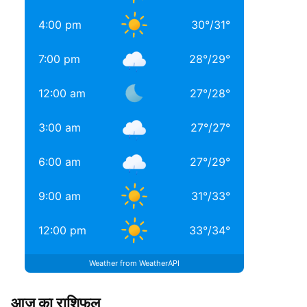
4:00 pm
30
°
/
31
°
7:00 pm
28
°
/
29
°
12:00 am
27
°
/
28
°
3:00 am
27
°
/
27
°
6:00 am
27
°
/
29
°
9:00 am
31
°
/
33
°
12:00 pm
33
°
/
34
°
Weather from WeatherAPI
आज का राशिफल