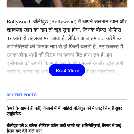
आप पर ही रहती हैं। यह जीवन का वह हिस्सा है, जिसे मैंने चुना
है। लेकिन आज जो हुआ, उसने हद पार कर दी। माहिका जब
Bollywood:
बॉलीवुड (
Bollywood)
में आपने सलमान खान और
बांद्रा के एक रेस्टोरेंट से बाहर निकल रही थीं, तभी पापाराज़ी ने
शाहरूख खान का नाम तो खूब सुना होगा, जिनके बॉक्स ऑफिस
उन्हें ऐसे एंगल से कैप्चर किया, जिसे कोई भी महिला डिजर्व नहीं
पर आते ही तहलका मच जाता है. लेकिन आज हम बात करेंगे उन
करती है।”
अभिनेत्रियों की जिनके नाम से ही फिल्में चलती है. स्टारकास्ट में
उनका होना यानी की फिल्म का पक्का हिट होना तय है. इन
यह भी पढ़ें:
रायपुर ODI पर ICC का बड़ा एक्शन, टीम इंडिया पर
हसीनाओं को अपनी फिल्म में लेने के लिए मेकर्स के बीच होड़ लगी
ठोका भारी जुर्माना, वजह जानकर चौंक जाएंगे
रहती है. चलिए तो आगे जानते हैं कौन-कौन हैं यह एक्ट्रेसेस…..
हार्दिक पांड्या ने कही ये बात
कौन हैं
Bollywood की यह हसीनाएं?
RECENT POSTS
अपनी बात को आगे बढ़ाते हुए हार्दिक पांड्या (Hardik Pandya) ने
1.दीपिका पादुकोण ( Deepika
कैमरे के सामने ही नहीं, किताबों में भी माहिर! बॉलीवुड की ये एक्ट्रेसेस हैं सुपर
कहा कि, “एक निजी पल को बेवजह सनसनी बना दिया गया। यह
एजुकेटेड
Padukone)
मुद्दा हेडलाइंस या क्लिक का नहीं, बल्कि सम्मान का है। हर महिला
गरिमा की हकदार है और हर व्यक्ति अपनी सीमाओं में रहने का
बॉलीवुड की 3 बॉक्स ऑफिस क्वीन कही जाती यह अभिनेत्रियां, लिस्ट में कई
हैरान कर देने वाले नाम