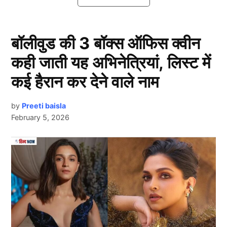
बॉलीवुड की 3 बॉक्स ऑफिस क्वीन
कही जाती यह अभिनेत्रियां, लिस्ट में
कई हैरान कर देने वाले नाम
by
Preeti baisla
February 5, 2026
Hardik Pandya
दरअसल, भारतीय हरफनमौला खिलाड़ी हार्दिक पांड्या (Hardik
Next Article
Pandya) ने हाल ही में अपने इंस्टाग्राम अकाउंट पर एक स्टोरी
शेयर की, जिसमें उन्होंने पापाराज़ी पर अपनी नाराज़गी जाहिर की।
आपको बता दें, उनकी गर्लफ्रेंड माहिका शर्मा की एक तस्वीर गलत
एंगल से क्लिक की गई थी, जिसे देखकर पांड्या बेहद निराश हुए।
उन्होंने लिखा, “मुझे पता है कि लोकप्रिय होने पर लोगों की नजरें