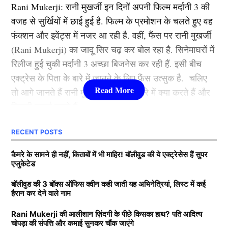
Rani Mukerji: रानी मुखर्जी इन दिनों अपनी फिल्म मर्दानी 3 की
2012 से की थी. इस फिल्म के बाद उन्होंने ऐसी उड़ान भरी की
टी20 वर्ल्ड कप 2024 के ग्रुप –
वजह से सुर्खियों में छाई हुई है. फिल्म के प्रमोशन के चलते हुए वह
कभी रूकी ही नहीं. गंगुबाई, आर आर आर, राजी, ब्रह्मास्त्र जैसी
फंक्शन और इवेंट्स में नजर आ रही है. वहीं, फैंस पर रानी मुखर्जी
फिल्मों से आलिया भट्ट बॉलीवुड की क्वीन बन बैठी. माना जाता है
(Rani Mukerji) का जादू सिर चढ़ कर बोल रहा है. सिनेमाघरों में
कि जिस भी फिल्म से आलिया भट्टा का नाम जुड़ता है उसका हिट
रिलीज हुई चुकी मर्दानी 3 अच्छा बिजनेस कर रही हैं. इसी बीच
होना तय है.
एक्ट्रेस के पिता के बारे में जानने के लिए फैंस उत्सुक है. चलिए
तो आगे जानते हैं रानी मुखर्जी के पिता के बारे में क्या करते हैं और
3.श्रद्धा कपूर ( Shraddha Kapoor )
कितनी कमाई करते हैं.
लिस्ट में तीसरे नंबर पर शक्ति कपूर की बेटी श्रद्धा कपूर मौजूद है.
RECENT POSTS
Rani Mukerji के पति के पास कितनी
उन्होंने कई हिट फिल्में की है. खूबसूरती के साथ फैंस श्रद्धा को
संपत्ति?
कैमरे के सामने ही नहीं, किताबों में भी माहिर! बॉलीवुड की ये एक्ट्रेसेस हैं सुपर
उनकी एक्टिंग की वजह से भी काफी पसंद करते हैं. उनकी
Icc Womens T20 World Cup
एजुकेटेड
मासूमियत और सादगी सभी को पसंद आती है. वहीं, श्रद्धा ने अपने
बता दें कि रानी मुखर्जी (Rani Mukerji) के पति का नाम आदित्य
बॉलीवुड की 3 बॉक्स ऑफिस क्वीन कही जाती यह अभिनेत्रियां, लिस्ट में कई
करियर की शुरूआत 2010 में ‘तीन पत्ती’ (Teen Patti) फ़िल्म से
ग्रुप A: ऑस्ट्रेलिया, न्यूजीलैंड, भारत, पाकिस्तान और श्रीलंका
हैरान कर देने वाले नाम
चोपड़ा है. वह करोड़ों की संपत्ति के मालिक हैं. मीडिया रिपोर्ट्स का
की थी. हालांकि, उनकी यह फिल्म बॉक्स ऑफिस पर कुछ खास
ग्रुप B: बांग्लादेश, इंग्लैंड, दक्षिण अफ्रीका, वेस्टइंडीज और
दावा है कि आदित्य के पास 7200-7500 करोड़ की संपत्ति है. रानी
कमाई नहीं कर पाई. वहीं, साल 2013 में आई रोमांटिक फिल्म
Rani Mukerji की आलीशान ज़िंदगी के पीछे किसका हाथ? पति आदित्य
स्कॉटलैंड।
चोपड़ा की संपत्ति और कमाई सुनकर चौंक जाएंगे
के मुखर्जी मशहूर फिल्म प्रोड्यूसर है. जिसकी बदौलत वह हर