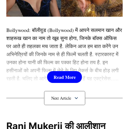
जगह दी गई है। साथ ही 2 स्टैंडबाय प्लेयर्स को भी चुना गया है।
टीम इंडिया (Team India) में 2 चोटिल खिलाड़ियों की भी वापसी
Bollywood:
बॉलीवुड (
Bollywood)
में आपने सलमान खान और
हुई है। जी हां, विकेटकीपर यास्तिका भाटिया और गेंदबाज श्रेयंका
शाहरूख खान का नाम तो खूब सुना होगा, जिनके बॉक्स ऑफिस
पाटिल को वर्ल्ड कप की स्क्वाड में शामिल किया गया है। फ़िलहाल
पर आते ही तहलका मच जाता है. लेकिन आज हम बात करेंगे उन
ये चोटिल हैं, लेकिन टूर्नामेंट शुरू होने से पहले इनके फिट होने की
अभिनेत्रियों की जिनके नाम से ही फिल्में चलती है. स्टारकास्ट में
उम्मीद है।
उनका होना यानी की फिल्म का पक्का हिट होना तय है. इन
हसीनाओं को अपनी फिल्म में लेने के लिए मेकर्स के बीच होड़ लगी
यह भी पढ़ें :
‘कुछ पता तो होता नहीं……’ केएल राहुल ने खोली
रहती है. चलिए तो आगे जानते हैं कौन-कौन हैं यह एक्ट्रेसेस…..
टीम मालिकों की पोल, दिखाया आईपीएल का काला चेहरा
कौन हैं
Bollywood की यह हसीनाएं?
वीमेंस T20 WC 2024 के लिए Team
India-
1.दीपिका पादुकोण ( Deepika
Padukone)
Rani Mukerji की आलीशान