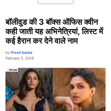
Asia Cup 2025 में ये खिलाड़ी करेंगे
पदार्पण!
बॉलीवुड की 3 बॉक्स ऑफिस क्वीन
कही जाती यह अभिनेत्रियां, लिस्ट में
कई हैरान कर देने वाले नाम
by
Preeti baisla
February 5, 2026
Next Article
एशिया कप 2025 (Asia Cup 2025) में जिन 5 अनकैप्ड
खिलाड़ियों को मौका मिल सकता है उनमें साईं सुदर्शन, प्रियांश
आर्य, साईं किशोर, वैभव अरोड़ा और वैभव सूर्यवंशी हैं। इन सभी ने
आईपीएल 2025 में अपने दमदार प्रदर्शन से चयनकर्ताओं का ध्यान