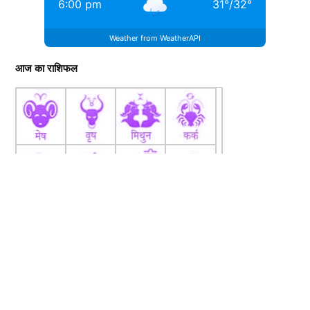
6:00 pm
31
°
/
32
°
Weather from WeatherAPI
आज का राशिफल