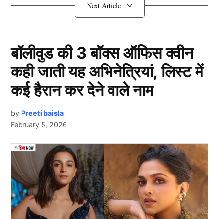
Champions Trophy के लिए
फाइनल
टीम इंडिया
बॉलीवुड की 3 बॉक्स ऑफिस क्वीन
कही जाती यह अभिनेत्रियां, लिस्ट में
कई हैरान कर देने वाले नाम
by
Preeti baisla
February 5, 2026
Team India
Next Article
चैंपियंस ट्रॉफी 2025 ओडीआई प्रारूप में खेली जाने वाली है।
मगर भारत ने पिछले लम्बे समय से कोई वनडे श्रंखला नहीं खेली
है। ऐसे में चयनकर्ताओं के लिए स्क्वाड फाइनल करना काफी