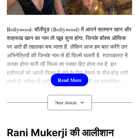
जटिल होगा। हालाँकि, टी20 और टेस्ट प्रारूप से बाहर चल रहे
स्टार बल्लेबाज श्रेयस अय्यर वनडे टीम में अपनी जगह सुरक्षित
कर सकते हैं। वे इंग्लैंड के खिलाफ वनडे सीरीज और फिर चैंपियंस
Bollywood:
बॉलीवुड (
Bollywood)
में आपने सलमान खान और
ट्रॉफी (Champions Trophy) में धमाल मचाते हुए नजर आएंगे।
शाहरूख खान का नाम तो खूब सुना होगा, जिनके बॉक्स ऑफिस
श्रेयस ने विजय हजारे ट्रॉफी में दमदार प्रदर्शन दिखाते हुए अपने
पर आते ही तहलका मच जाता है. लेकिन आज हम बात करेंगे उन
फॉर्म में होने का सबूत दिया है।
अभिनेत्रियों की जिनके नाम से ही फिल्में चलती है. स्टारकास्ट में
उनका होना यानी की फिल्म का पक्का हिट होना तय है. इन
यह भी पढ़ें:
वेस्टइंडीज के खिलाफ 2 टेस्ट मैच के लिए 15
हसीनाओं को अपनी फिल्म में लेने के लिए मेकर्स के बीच होड़ लगी
सदस्यीय टीम इंडिया का ऐलान! सहवाग के दोनों बेटों समेत भतीजे
रहती है. चलिए तो आगे जानते हैं कौन-कौन हैं यह एक्ट्रेसेस…..
को मिला डेब्यू का मौका
कौन हैं
Bollywood की यह हसीनाएं?
राहुल – संजू की हुई छुट्टी
1.दीपिका पादुकोण ( Deepika
Padukone)
Rani Mukerji की आलीशान