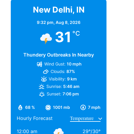
New Delhi, IN
9:32 pm,
Aug 8, 2026
31
°C
Thundery Outbreaks In Nearby
Wind Gust:
10 mph
Clouds:
87%
Visibility:
9 km
Sunrise:
5:46 am
Sunset:
7:06 pm
68 %
1001 mb
7 mph
Hourly Forecast
12:00 am
29
°
/
30
°