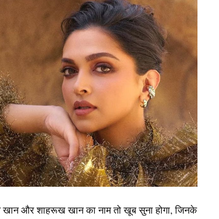
म इंडिया (Team India) को जोरदार झटका लगा है। इस
दीप यादव, रियान पराग और जसप्रीत बुमराह जैसे दिग्गज
क नेशनल क्रिकेट अकादमी इन खिलाड़ियों को इंग्लैंड के
सके चलते ये चारों खिलाड़ी इंग्लैंड सीरीज से बाहर हो गए
ग्लैंड के खिलाफ
दस्यीय भारतीय टीम
न खान और शाहरूख खान का नाम तो खूब सुना होगा, जिनके