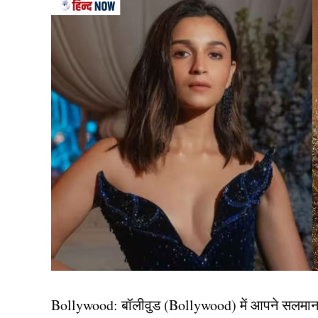
दरअसल, इंग्लैंड के खिलाफ टी 20 सीरीज से पहले टी
सीरीज से पहले भारत के चार खिलाड़ी मयंक यादव, कुल
खिलाड़ी चोटिल हो गए हैं। मीडिया रिपोर्ट्स के मुताबि
खिलाफ सीरीज के लिए फिटनेस सर्टिफिकेट नहीं देगी। जि
है।
IND vs ENG: इं
5 टी20 में 17 स
Bollywood:
बॉलीवुड (
Bollywood)
में आपने सलमा