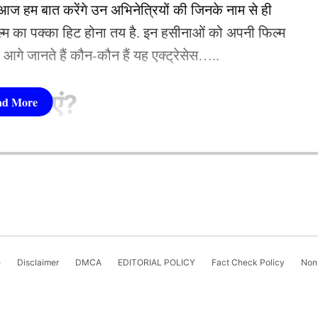
की वापसी, सिराज-
 हम बात करेंगे उन अभिनेत्रियों की जिनके नाम से ही
फिल्म का पक्का हिट होना तय है. इन हसीनाओं को अपनी फिल्म
तो आगे जानते हैं कौन-कौन हैं यह एक्ट्रेसेस…..
सीनाएं?
pika Padukone)
ै मौका
 शामिल हैं. एक्ट्रेस को बॉक्स ऑफिस की सुपरस्टार कही
ै. एक्ट्रेस ने अपने करियर की शुरूआत ‘ओम शांति ओम’
नहीं देखा. दीपिका अब तक ‘ये जवानी है दीवानी’, ‘चेन्नई
e
Disclaimer
DMCA
EDITORIAL POLICY
Fact Check Policy
Non-
जैसी कई ब्लॉकबस्टर फिल्में दे चुकी हैं. उनकी लोकप्रिय
‘कल्कि 2898 AD’ भी शामिल है.