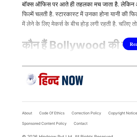
तय, मयंक-चहल 
बॉक्स ऑफिस पर आते ही तहलका मच जाता है. लेकिन आज
फिल्में चलती है. स्टारकास्ट में उनका होना यानी की 
में लेने के लिए मेकर्स के बीच होड़ लगी रहती है. चलिए 
गिल की छुट्टी
कौन हैं
Bollywood की यह ह
1.दीपिका पादुकोण ( Dee
इन खिलाड़ियों को मिल सकता ह
लिस्ट में पहला नाम अभिनेत्री दीपिका पादुकोण का नाम
जाता है. दीपिका ने इंडस्ट्री को कई हिट फिल्में दी ह
(2007) से की थी. इसके बाद उन्होंने कभी पीछे मुड़ कर 
About
Code Of Ethics
Correction Policy
Copyright Notic
एक्सप्रेस’, ‘पद्मावत’, ‘बाजीराव मस्तानी’, और ‘पिकू’ 
Sponsored Content Policy
Contact
फिल्मों में ‘कॉकटेल’, ‘छपाक’, ‘पठान’, ‘जवान’ और 
© 2026 Hindnow Pvt Ltd. All Rights Reserved.