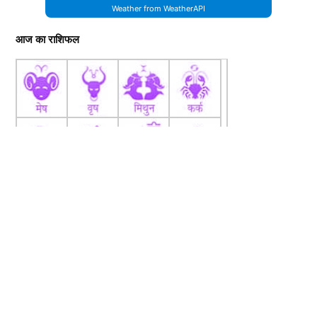
Weather from WeatherAPI
आज का राशिफल
fb
Tw
tw