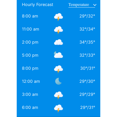
Hourly Forecast
साथ अनिल थडानी, करण जौहर और अभिषेक कपूर भी पढ़ाई कर
चुके हैं.
8:00 am
29
°
/
32
°
Daughters of Bollywood Actresses: मां से भी ज्यादा
11:00 am
32
°
/
34
°
खूबसूरत? इन 3 बॉलीवुड एक्ट्रेसेस की बेटियों ने लूटी महफिल
2:00 pm
34
°
/
35
°
बॉलीवुड की 3 सबसे बड़ी हीरोइन्स जिनकी नानी-परनानी कोठे पर
नाचती थीं, नाम जानकर होगी हैरानी
5:00 pm
32
°
/
33
°
TAGGED:
#bollywood
Aditya chopra
Rani Mukerji
8:00 pm
30
°
/
31
°
Rani Mukerji Husband
12:00 am
29
°
/
30
°
3:00 am
29
°
/
29
°
6:00 am
29
°
/
31
°